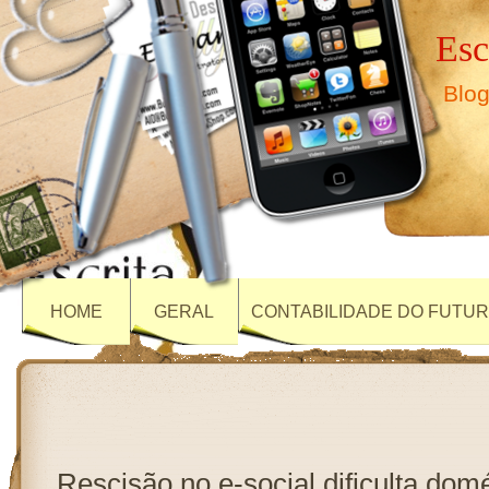
Esc
Blog
HOME
GERAL
CONTABILIDADE DO FUTU
Rescisão no e-social dificulta domé