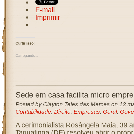
E-mail
Imprimir
Curtir isso:
Carregando...
Sede em casa facilita micro empr
Posted by Clayton Teles das Merces on 13 ma
Contabilidade
,
Direito
,
Empresas
,
Geral
,
Gove
A cerimonialista Rosângela Maia, 39 
Taguatinga (DF) resolveu abrir o própr