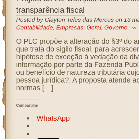
transparência fiscal
Posted by Clayton Teles das Merces on 13 ma
Contabilidade
,
Empresas
,
Geral
,
Governo
|
∞
O PLC propõe a alteração do §3º do a
que trata do sigilo fiscal, para acresc
hipótese de exceção à vedação da di
informação por parte da Fazenda Públi
ou benefício de natureza tributária cujo
pessoa jurídica?. A proposta atende ao
normas […]
Compartilhe
WhatsApp