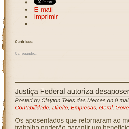
E-mail
Imprimir
Curtir isso:
Carregando...
Justiça Federal autoriza desapose
Posted by Clayton Teles das Merces on 9 mai
Contabilidade
,
Direito
,
Empresas
,
Geral
,
Gove
Os aposentados que retornaram ao m
trabalho poderão garantir um benefíci