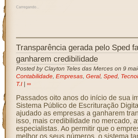
Carregando...
Transparência gerada pelo Sped f
ganharem credibilidade
Posted by Clayton Teles das Merces on 9 mai
Contabilidade
,
Empresas
,
Geral
,
Sped
,
Tecnol
T.I
|
∞
Passados oito anos do início de sua i
Sistema Público de Escrituração Digit
ajudado as empresas a ganharem tran
isso, mais credibilidade no mercado, 
especialistas. Ao permitir que o empr
melhor os seus números, o sistema 