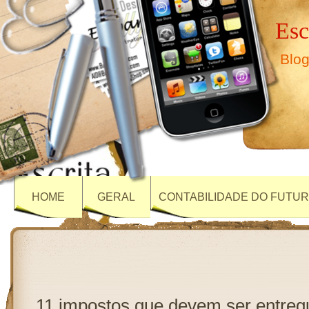
Esc
Blog
HOME
GERAL
CONTABILIDADE DO FUTU
11 impostos que devem ser entre