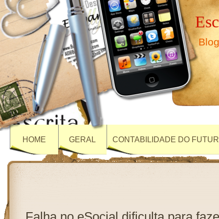
Esc
Blog
HOME
GERAL
CONTABILIDADE DO FUTU
Falha no eSocial dificulta para faz