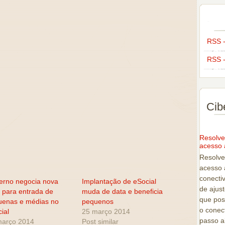
RSS -
RSS -
Cib
Resolve
acesso 
Resolve
acesso a
conecti
erno negocia nova
Implantação de eSocial
de ajus
 para entrada de
muda de data e beneficia
que pos
uenas e médias no
pequenos
o conect
ial
25 março 2014
passo a
março 2014
Post similar