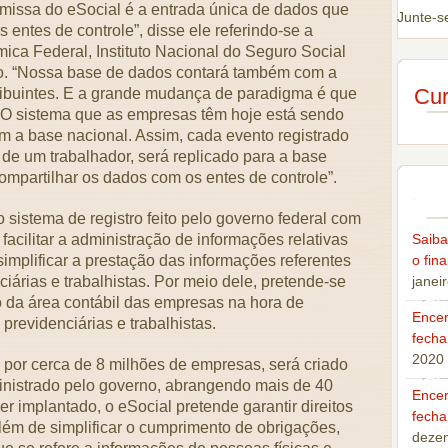
emissa do eSocial é a entrada única de dados que
Junte-s
 entes de controle”, disse ele referindo-se a
ica Federal, Instituto Nacional do Seguro Social
ho. “Nossa base de dados contará também com a
Cur
tribuintes. E a grande mudança de paradigma é que
. O sistema que as empresas têm hoje está sendo
m a base nacional. Assim, cada evento registrado
e um trabalhador, será replicado para a base
compartilhar os dados com os entes de controle”.
sistema de registro feito pelo governo federal com
Saiba
 facilitar a administração de informações relativas
o fin
simplificar a prestação das informações referentes
janei
ciárias e trabalhistas. Por meio dele, pretende-se
 da área contábil das empresas na hora de
Encer
 previdenciárias e trabalhistas.
fecha
2020
por cerca de 8 milhões de empresas, será criado
nistrado pelo governo, abrangendo mais de 40
Encer
r implantado, o eSocial pretende garantir direitos
fecha
além de simplificar o cumprimento de obrigações,
deze