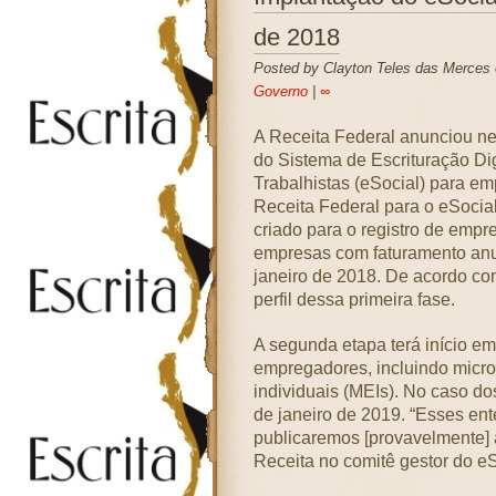
de 2018
Posted by Clayton Teles das Merces
Governo
|
∞
A Receita Federal anunciou ne
do Sistema de Escrituração Dig
Trabalhistas (eSocial) para e
Receita Federal para o eSocial,
criado para o registro de emp
empresas com faturamento anua
janeiro de 2018. De acordo c
perfil dessa primeira fase.
A segunda etapa terá início e
empregadores, incluindo micr
individuais (MEIs). No caso dos
de janeiro de 2019. “Esses en
publicaremos [provavelmente] 
Receita no comitê gestor do eS