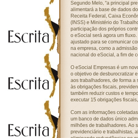
Segundo Melo, “a principal pr
alimentará a base de dados dos
Receita Federal, Caixa Econôm
(INSS) e Ministério do Trabal
participação dos próprios con
o eSocial será agora um fluxo
ajustado para se comunicar co
na empresa, como a admissão d
nacional do eSocial, a fim de 
O eSocial Empresas é um novo 
o objetivo de desburocratizar e
aos trabalhadores, de forma a 
às obrigações fiscais, previden
também reduzir custos e tempo
executar 15 obrigações fiscais,
Com as informações coletadas 
um banco de dados único admi
milhões de trabalhadores. Ao se
previdenciário e trabalhistas, 