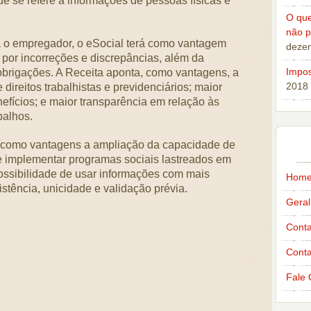
e se refere a informações de pessoas físicas e
O qu
não p
a o empregador, o eSocial terá como vantagem
deze
 por incorreções e discrepâncias, além da
Impo
obrigações. A Receita aponta, como vantagens, a
2018
 direitos trabalhistas e previdenciários; maior
efícios; e maior transparência em relação às
balhos.
á como vantagens a ampliação da capacidade de
de implementar programas sociais lastreados em
possibilidade de usar informações com mais
Hom
stência, unicidade e validação prévia.
Geral
Conta
Conta
Fale