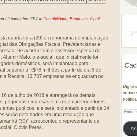
 on 29 novembro 2017 in
Contabilidade
,
Empresas
,
Geral
,
sta quarta-feira (29) o cronograma de implantação
ital das Obrigações Fiscais, Previdenciárias e
mpresas. De acordo com o assessor especial da
 Altemir Melo, o e-social, que inicialmente foi
regados domésticos, será implantado para
Cada
l superior a R$78 milhões a partir do dia 8 de
om a Receita, 13.707 empresas se enquadram no
Digite 
subscre
m 16 de julho de 2018 e abrangerá os demais
notific
os, pequenas empresas e micro empreendedores
 entes públicos, ele será implantado a partir de 14
tes serão detalhados em uma resolução que
amanhã (30)”, acrescentou o representante da
ocial, Clóvis Peres.
As