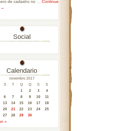
ero de cadastro no …
Continue
g
→
Social
r
fil
ritacontabilidade
cebook
Calendario
novembro 2017
S
T
Q
Q
S
S
1
2
3
4
6
7
8
9
10
11
13
14
15
16
17
18
20
21
22
23
24
25
27
28
29
30
an »