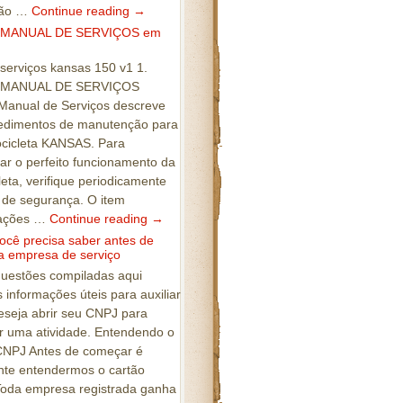
ção …
Continue reading
→
 MANUAL DE SERVIÇOS em
serviços kansas 150 v1 1.
 MANUAL DE SERVIÇOS
 Manual de Serviços descreve
edimentos de manutenção para
ocicleta KANSAS. Para
ar o perfeito funcionamento da
eta, verifique periodicamente
s de segurança. O item
mações …
Continue reading
→
ocê precisa saber antes de
ua empresa de serviço
questões compiladas aqui
 informações úteis para auxiliar
seja abrir seu CNPJ para
 uma atividade. Entendendo o
CNPJ Antes de começar é
nte entendermos o cartão
oda empresa registrada ganha