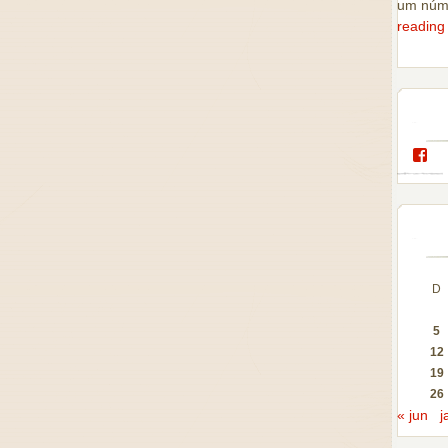
um núm
readin
Ve
per
de
esc
no
Fa
D
5
12
19
26
« jun
j