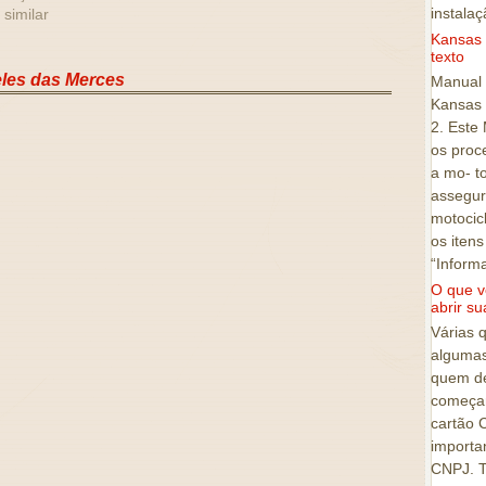
instala
 similar
Kansas
texto
eles das Merces
Manual 
Kansas
2. Este
os proc
a mo- t
assegur
motocicl
os iten
“Infor
O que v
abrir s
Várias 
algumas
quem de
começar
cartão 
importa
CNPJ. T