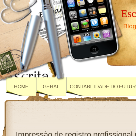
Esc
Blog
HOME
GERAL
CONTABILIDADE DO FUTU
Impressão de registro profissional 