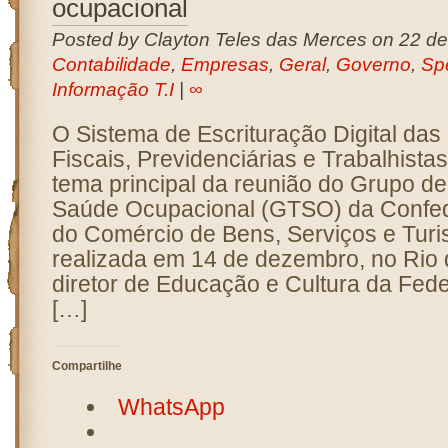
ocupacional
Posted by Clayton Teles das Merces on 22 d
Contabilidade
,
Empresas
,
Geral
,
Governo
,
Sp
Informação T.I
|
∞
O Sistema de Escrituração Digital da
Fiscais, Previdenciárias e Trabalhistas 
tema principal da reunião do Grupo d
Saúde Ocupacional (GTSO) da Confe
do Comércio de Bens, Serviços e Tur
realizada em 14 de dezembro, no Rio 
diretor de Educação e Cultura da Fed
[…]
Compartilhe
WhatsApp